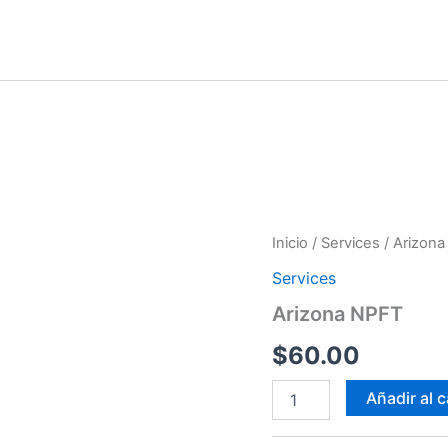
Arizona
Inicio
/
Services
/ Arizon
NPFT
Services
cantidad
Arizona NPFT
$
60.00
Añadir al c