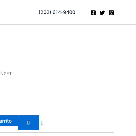
(202) 614-9400
a NPFT
arrito