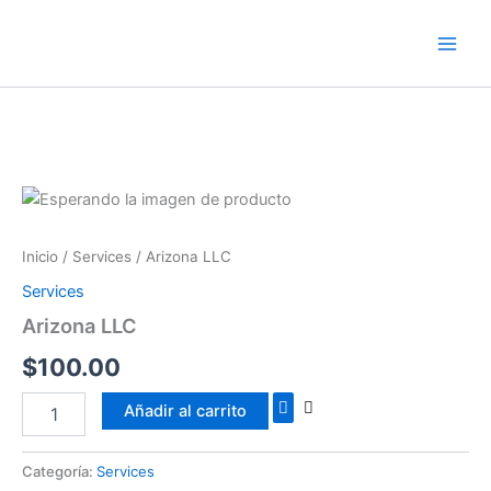
Ir
al
contenido
Arizona
LLC
cantidad
Inicio
/
Services
/ Arizona LLC
Services
Arizona LLC
$
100.00
Añadir al carrito
Categoría:
Services