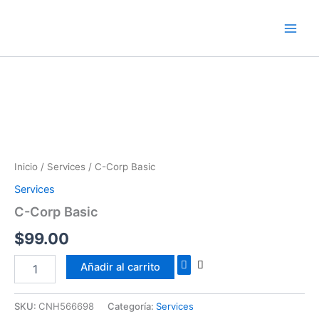
Ir
al
contenido
C-
Corp
Basic
Inicio
/
Services
/ C-Corp Basic
cantidad
Services
C-Corp Basic
$
99.00
Añadir al carrito
SKU:
CNH566698
Categoría:
Services