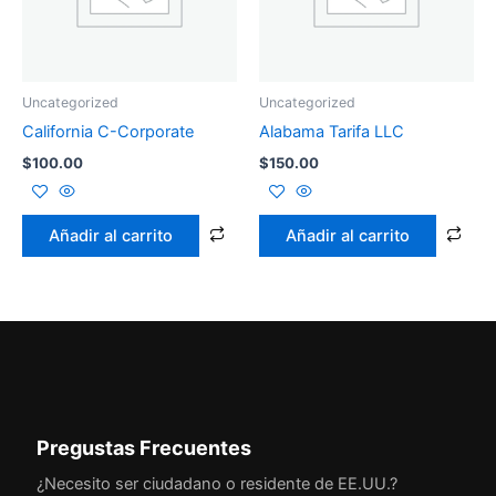
Uncategorized
Uncategorized
California C-Corporate
Alabama Tarifa LLC
$
100.00
$
150.00
Añadir al carrito
Añadir al carrito
Pregustas Frecuentes
¿Necesito ser ciudadano o residente de EE.UU.?