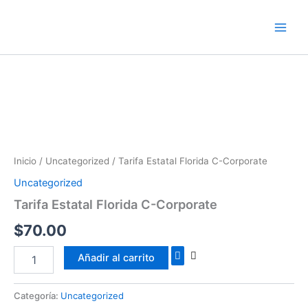
Ir
al
contenido
Tarifa
Estatal
Florida
Inicio
/
Uncategorized
/ Tarifa Estatal Florida C-Corporate
C-
Corporate
Uncategorized
cantidad
Tarifa Estatal Florida C-Corporate
$
70.00
Añadir al carrito
Categoría:
Uncategorized