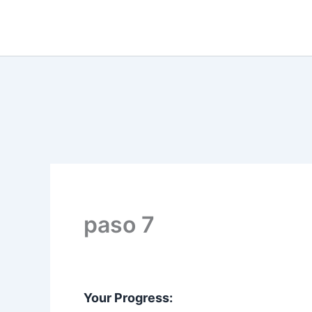
Ir
al
contenido
paso 7
Your Progress: