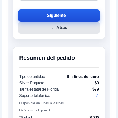
Siguiente →
← Atrás
Resumen del pedido
Tipo de entidad
Sin fines de lucro
Silver Paquete
$0
Tarifa estatal de Florida
$79
Soporte telefónico
✓
Disponible de lunes a viernes
De 9 a.m. a 6 p.m. CST
Total:
$79