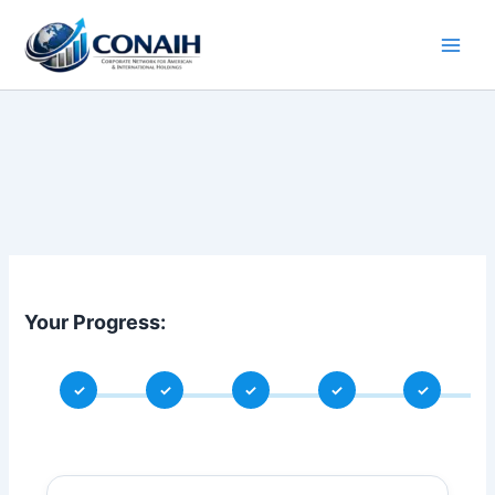
Ir
al
contenido
Your Progress:
✓
✓
✓
✓
✓